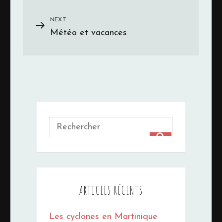
de
l’article
NEXT
Next
Météo et vacances
Post
Search
for:
SEARCH
ARTICLES RÉCENTS
Les cyclones en Martinique