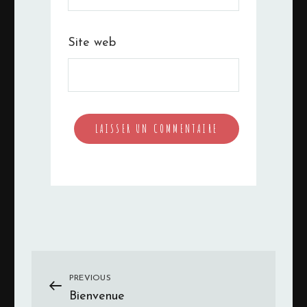
Site web
Navigation
PREVIOUS
Previous
Bienvenue
Post